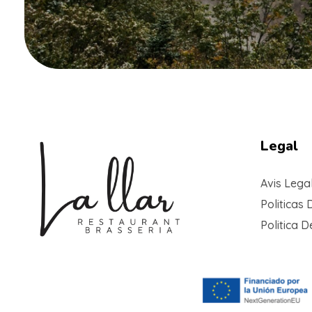
Legal
Avis Lega
Politicas 
Politica 
Braseria la Llar
Restaurant