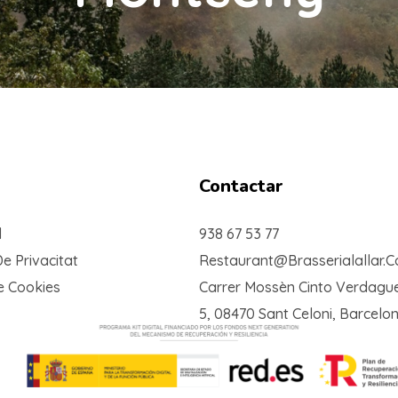
Contactar
l
938 67 53 77
De Privacitat
Restaurant@brasserialallar.
De Cookies
Carrer Mossèn Cinto Verdague
5, 08470 Sant Celoni, Barcelo