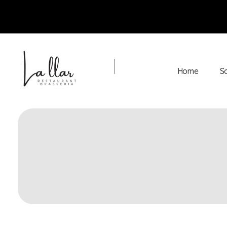
Home
S
Braseria la Llar
Restaurant