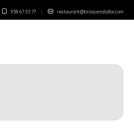
938 67 53 77
restaurant@brasserialallar.
com