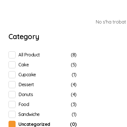
No s'ha trobat
Category
(8)
All Product
(5)
Cake
(1)
Cupcake
(4)
Dessert
(4)
Donuts
(3)
Food
(1)
Sandwiche
(0)
Uncategorized