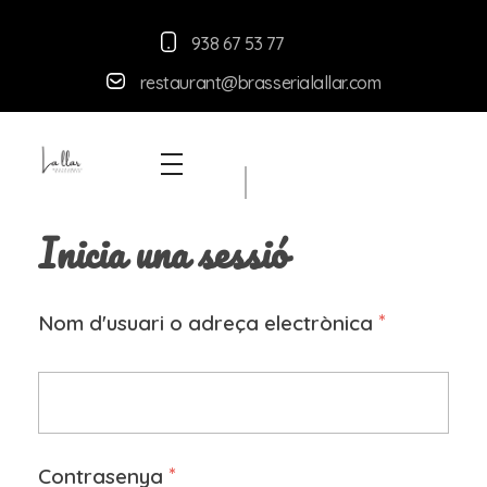
938 67 53 77
restaurant@brasserialallar.
com
Braseria la Llar
Restaurant
Inicia una sessió
*
Nom d'usuari o adreça electrònica
*
Contrasenya